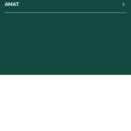
AMAT
Privacy Policy e Note Legali