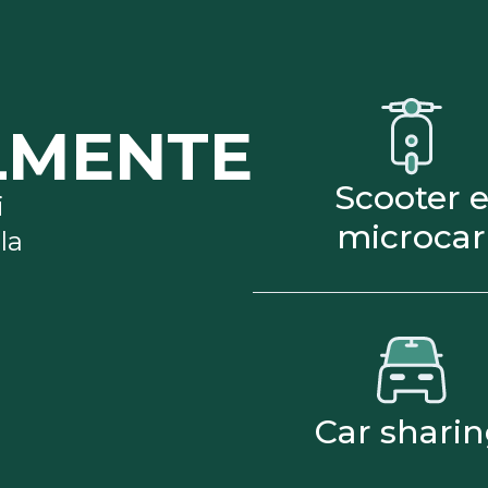
LMENTE
Scooter 
i
microcar
la
Car shari