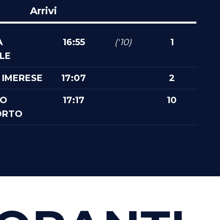
Arrivi
A
16:55
('10)
1
LE
 IMERESE
17:07
2
MO
17:17
10
ORTO