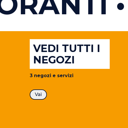
RANTI
B
VEDI TUTTI I
NEGOZI
3
negozi e servizi
Vai