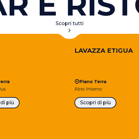
 E RISTO
Scopri tutti
LAVAZZA ETIGUA
erra
Piano Terra
Bus
Atrio Interno
di più
Scopri di più